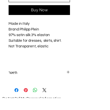
Buy Now
Made in Italy
Brand Philipp Plein
97% satin silk 3% elastan
Suitable for dresses, skirts, shirt.
Not Transparent, elastic
תיאור
יצרן: איטליה Philipp Plein
בד משי סטאן עם אלסטאן
רוחב 1.40 מ"ר
מתאים לשמלות, חצאיות, חולצות.
Do Not Sell My Personal Information
בד לא שקוף,יש מתיחה קלה לרוחב.