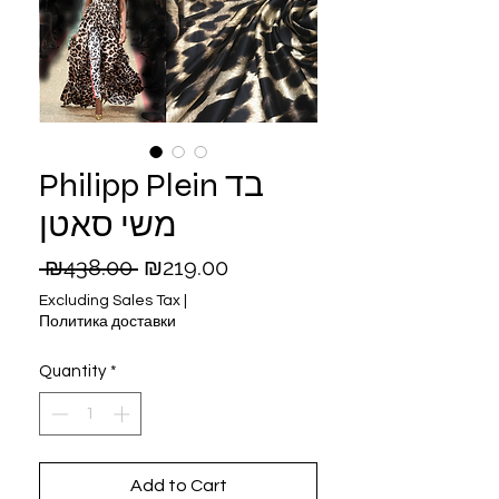
Philipp Plein בד
משי סאטן
Regular
Sale
 ₪438.00 
₪219.00
Price
Price
Excluding Sales Tax
|
Политика доставки
Quantity
*
Add to Cart