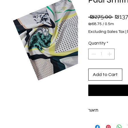
Regul
 ₪275.00 
₪137
Price
₪68.75
/
0.5m
₪68.75
Excluding Sales Tax
|
per
0.5
Quantity
*
Meters
Add to Cart
תיאור