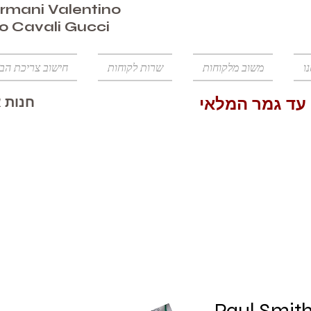
mani Valentino
o Cavali Gucci
ו
משוב מלקוחות
שרות לקוחות
חישוב צריכת הב
חנות א
הנחה 50% עד גמר המלאי