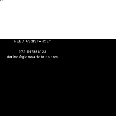
בד 100% משי
רוחב 140 ס"מ
שקוף, לא נמתך
NEED ASSISTANCE?
972-547886123
dorina@glamourfabrics.com