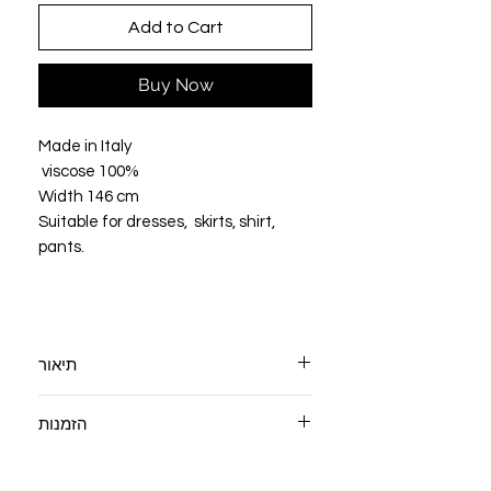
Add to Cart
Buy Now
Made in Italy
viscose 100%
Width 146 cm
Suitable for dresses, skirts, shirt,
pants.
תיאור
יצרן: איטליה
הזמנות
בד ויסקוזה 100% ללא מתיחה
רוחב: 146 ס"מ
ניתן להזמים גם 0.5 מטר,
שקוף, לא נמתך
צרו קשר אימי קשר 054-7886123
מתאים לשמלות, חצאיות, מכנסיים .