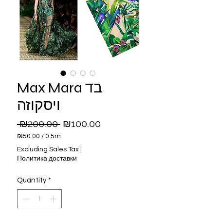
Max Mara בד
ויסקוזה
Regular
Sale
 ₪200.00 
₪100.00
Price
Price
₪50.00
/
0.5m
₪50.00
Excluding Sales Tax
|
per
Политика доставки
0.5
Meters
Quantity
*