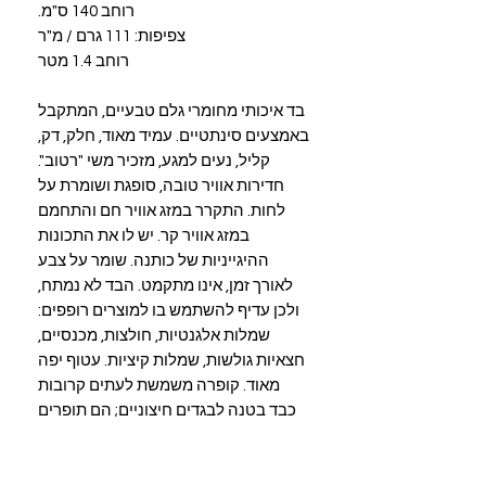
רוחב 140 ס"מ.
צפיפות: 111 גרם / מ"ר
רוחב 1.4 מטר
בד איכותי מחומרי גלם טבעיים, המתקבל
באמצעים סינתטיים. עמיד מאוד, חלק, דק,
קליל, נעים למגע, מזכיר משי "רטוב".
חדירות אוויר טובה, סופגת ושומרת על
לחות. התקרר במזג אוויר חם והתחמם
במזג אוויר קר. יש לו את התכונות
ההיגייניות של כותנה. שומר על צבע
לאורך זמן, אינו מתקמט. הבד לא נמתח,
ולכן עדיף להשתמש בו למוצרים רופפים:
שמלות אלגנטיות, חולצות, מכנסיים,
חצאיות גולשות, שמלות קיציות. עטוף יפה
מאוד. קופרה משמשת לעתים קרובות
כבד בטנה לבגדים חיצוניים; הם תופרים
גם ציפות לכריות נוי, כיסויי מיטה, וילונות.