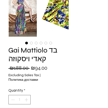
Gai Mattiolo בד
קאדי ויסקוזה
Regular
Sale
 ₪188.00 
₪94.00
Price
Price
Excluding Sales Tax
|
Политика доставки
Quantity
*