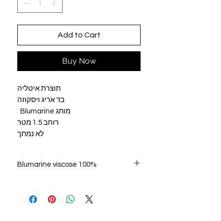
Add to Cart
Buy Now
תוצרת איטליה
בד אריג ויסקוזה
מותג Blumarine
רוחב 1.5 מטר
לא נמתך
Blumarine viscose 100%
Сделано в Италии
бренд Blumarine
Ширина 1,5 метра
Do Not Sell My Personal Information