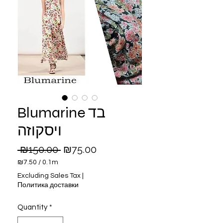
Blumarine בד
ויסקוזה
Regular
Sale
 ₪150.00 
₪75.00
Price
Price
₪7.50
/
0.1m
₪7.50
Excluding Sales Tax
|
per
Политика доставки
0.1
Meters
Quantity
*